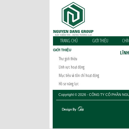
TRANG CHỦ
GIỚI THIỆU
CHÍ
GIỚI THIỆU
LĨN
Thư giới thiệu
Lĩnh vực hoạt động
Mục tiêu và tôn chỉ hoạt động
Hồ sơ năng lực
Copyright © 2026 - CÔNG TY CỔ PHẦN NGUY