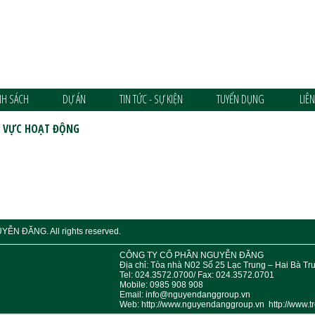
NH SÁCH
DỰ ÁN
TIN TỨC - SỰ KIỆN
TUYỂN DỤNG
LIÊ
H VỰC HOẠT ĐỘNG
ỄN ĐĂNG. All rights reserved.
CÔNG TY CỔ PHẦN NGUYỄN ĐĂN
Địa chỉ: Tòa nhà N02 Số 25 Lạc Trung – Hai Bà Tr
Tel: 024.3572.0700/ Fax: 024.3572.0701
Mobile: 0985 908 908
Email: info@nguyendanggroup.vn
Web: http://www.nguyendanggroup.vn http://www.tr