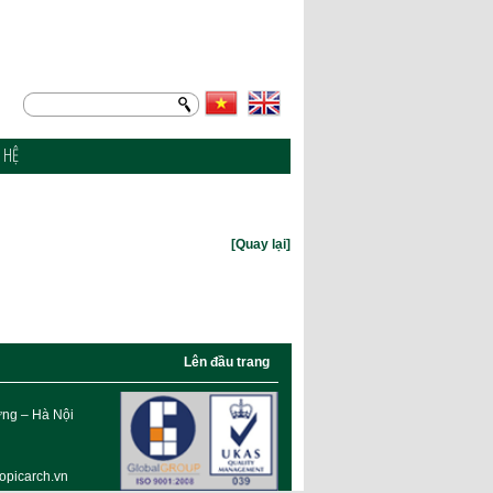
N HỆ
[Quay lại]
Lên đầu trang
G
ưng – Hà Nội
opicarch.vn