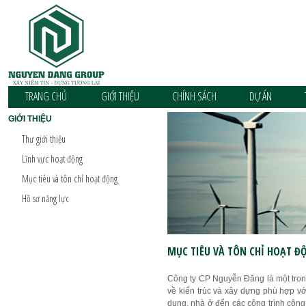
TRANG CHỦ
GIỚI THIỆU
CHÍNH SÁCH
DỰ ÁN
GIỚI THIỆU
Thư giới thiệu
Lĩnh vực hoạt động
Mục tiêu và tôn chỉ hoạt động
Hồ sơ năng lực
MỤC TIÊU VÀ TÔN CHỈ HOẠT Đ
Công ty CP Nguyễn Đăng là một trong 
về kiến trúc và xây dựng phù hợp vớ
dụng, nhà ở đến các công trình công 