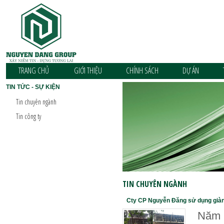
TRANG CHỦ
GIỚI THIỆU
CHÍNH SÁCH
DỰ ÁN
TIN TỨC - SỰ KIỆN
Tin chuyên ngành
Tin công ty
TIN CHUYÊN NGÀNH
Cty CP Nguyễn Đăng sử dụng giàn 
Năm 