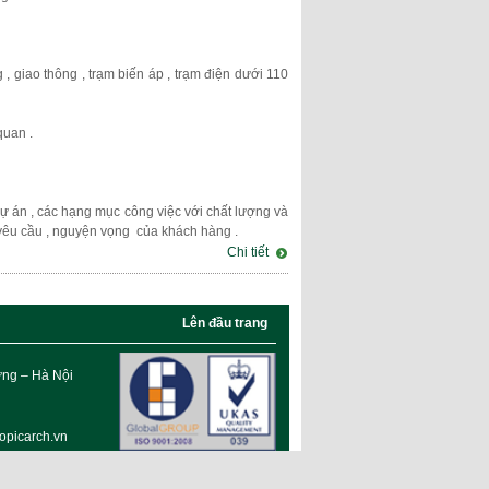
 giao thông , trạm biến áp , trạm điện dưới 110
 quan .
dự án , các hạng mục công việc với chất lượng và
 yêu cầu , nguyện vọng của khách hàng .
Chi tiết
Lên đầu trang
G
ưng – Hà Nội
opicarch.vn