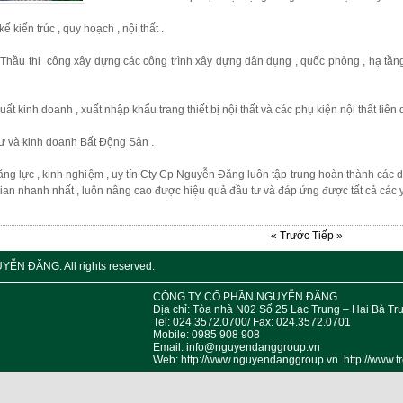
kế kiến trúc , quy hoạch , nội thất .
Thầu thi công xây dựng các công trình xây dựng dân dụng , quốc phòng , hạ tầng ,
uất kinh doanh , xuất nhập khẩu trang thiết bị nội thất và các phụ kiện nội thất liên
ư và kinh doanh Bất Động Sản .
ăng lực , kinh nghiệm , uy tín Cty Cp Nguyễn Đăng luôn tập trung hoàn thành các 
gian nhanh nhất , luôn nâng cao được hiệu quả đầu tư và đáp ứng được tất cả các
« Trước
Tiếp »
ỄN ĐĂNG. All rights reserved.
CÔNG TY CỔ PHẦN NGUYỄN ĐĂN
Địa chỉ: Tòa nhà N02 Số 25 Lạc Trung – Hai Bà Tr
Tel: 024.3572.0700/ Fax: 024.3572.0701
Mobile: 0985 908 908
Email: info@nguyendanggroup.vn
Web: http://www.nguyendanggroup.vn http://www.tr