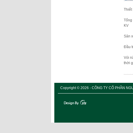
Thiết 
Tổng 
KV
Sản x
Đầu t
Vói n
thời 
Copyright © 2026 - CÔNG TY CỔ PHẦN NGUY