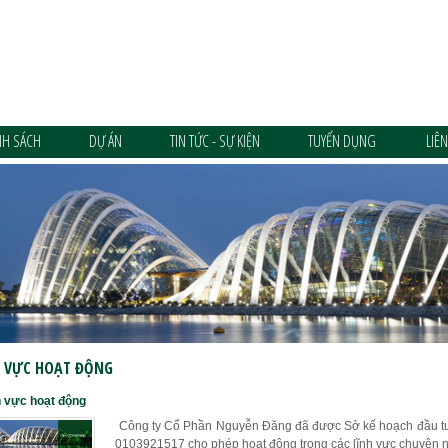
NH SÁCH
DỰ ÁN
TIN TỨC - SỰ KIỆN
TUYỂN DỤNG
LIÊ
H VỰC HOẠT ĐỘNG
h vực hoạt động
Công ty Cổ Phần Nguyễn Đăng đã được Sở kế hoạch đầu tư
0103921517 cho phép hoạt động trong các lĩnh vực chuyên n